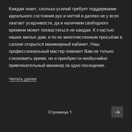
Каждая знает, сколько усилий требует поддержание
идеального состояния рук и ногтей и далеко не у всех
хватает усидчивости, да и наличием свободного
времени может похвастаться не каждая. К счастью
наших милых дам, и по их многочисленным просьбам в
салоне открылся маникюрный кабинет. Наш
профессиональный мастер поможет Вам не только
сэкономить время, но и приобрести необычайно
привлекательный маникюр за одно посещение.
Читать далее
«Маникюр
—
женские
руки
всегда
Навигация
Сле
Страница
1
требуют
по
стра
особого
записям
ухода»