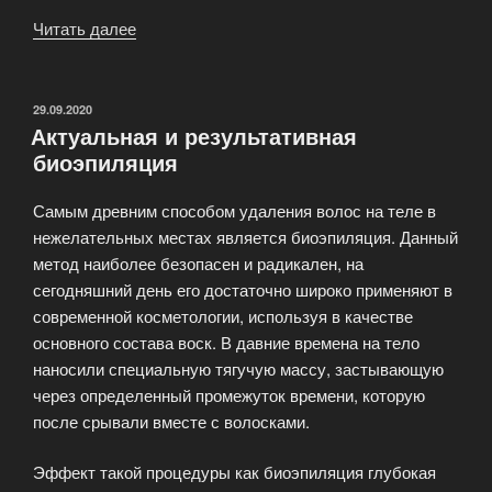
Читать далее
«Быть
красивым
–
естественное
ОПУБЛИКОВАНО
29.09.2020
Актуальная и результативная
желание
биоэпиляция
всех
женщин
Самым древним способом удаления волос на теле в
и
нежелательных местах является биоэпиляция. Данный
мужчин»
метод наиболее безопасен и радикален, на
сегодняшний день его достаточно широко применяют в
современной косметологии, используя в качестве
основного состава воск. В давние времена на тело
наносили специальную тягучую массу, застывающую
через определенный промежуток времени, которую
после срывали вместе с волосками.
Эффект такой процедуры как биоэпиляция глубокая