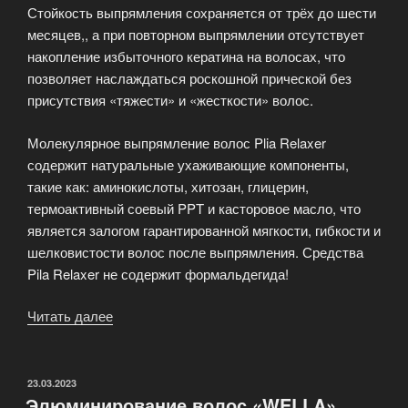
Стойкость выпрямления сохраняется от трёх до шести
месяцев,, а при повторном выпрямлении отсутствует
накопление избыточного кератина на волосах, что
позволяет наслаждаться роскошной прической без
присутствия «тяжести» и «жесткости» волос.
Молекулярное выпрямление волос Plia Relaxer
содержит натуральные ухаживающие компоненты,
такие как: аминокислоты, хитозан, глицерин,
термоактивный соевый PPT и касторовое масло, что
является залогом гарантированной мягкости, гибкости и
шелковистости волос после выпрямления. Средства
Pila Relaxer не содержит формальдегида!
Читать далее
«Молекулярное
выпрямление
волос
Lebel
ОПУБЛИКОВАНО
23.03.2023
Элюминирование волос «WELLA»
Plia