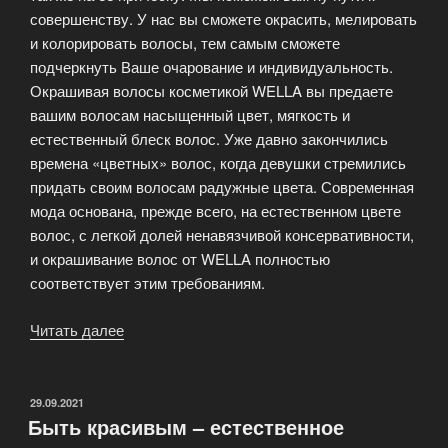
совершенству. У нас вы сможете окрасить, мелировать
и колорировать волосы, тем самым сможете
подчеркнуть Ваше очарование и индивидуальность.
Окрашивая волосы косметикой WELLA вы предаете
вашим волосам насыщенный цвет, мягкость и
естественный блеск волос. Уже давно закончились
времена «цветных» волос, когда девушки стремились
придать своим волосам радужные цвета. Современная
мода основана, прежде всего, на естественном цвете
волос, с легкой долей ненавязчивой консервативности,
и окрашивание волос от WELLA полностью
соответствует этим требованиям.
Читать далее
«Окрашивание
волос
Wella»
ОПУБЛИКОВАНО
29.09.2021
Быть красивым – естественное