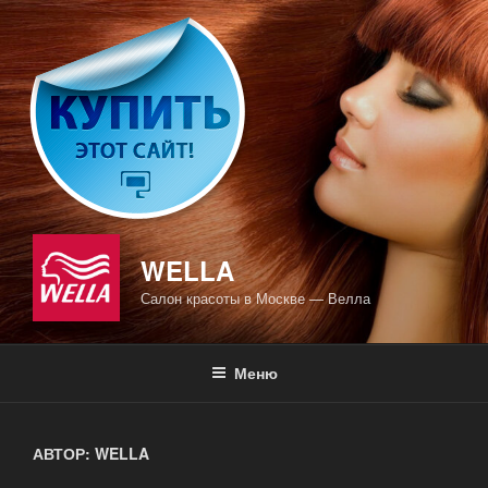
Перейти
к
содержимому
WELLA
Салон красоты в Москве — Велла
Меню
АВТОР:
WELLA