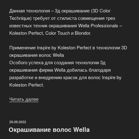
Данная технология – 3д окрашивание (3D Color
Technique) требует от стилиста совмещения трех
известных техник окрашивания Wella Professionals –
Koleston Perfect, Color Touch и Blondor.
Применение lnspire by Koleston Perfect в технологии 3D
окрашивания волос Wella
Особого успеха для создания технологии 3д
окрашивания фирма Wella добилась благодаря
разработке и внедрению красок для волос lnspire by
Koleston Perfect.
Читать далее
«3D
окрашивание
волос
Wella»
ОПУБЛИКОВАНО
29.09.2022
Окрашивание волос Wella