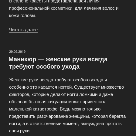
В салоне красоты представлена вся линия
профессиональной косметики для лечения волос и
кожи головы.
Читать далее
«Лечение
волос
и
кожи
ОПУБЛИКОВАНО
29.09.2019
Маникюр — женские руки всегда
головы»
требуют особого ухода
Женские руки всегда требуют особого ухода и
особенно это касается ногтей. Существует множество
факторов, которые делают ногти ломкими и даже
обычная бытовая ситуация может привести к
маленькой катастрофе. Ведь можно только
представить разочарование женщины, которая берегла
ногти, а в ответственный момент, вынуждена прятать
свои руки.