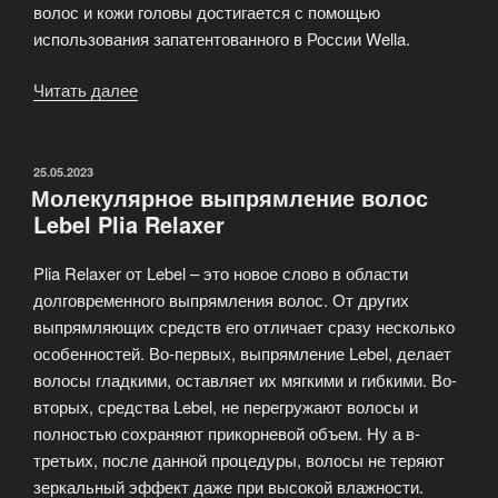
волос и кожи головы достигается с помощью
использования запатентованного в России Wella.
Читать далее
«Парикмахерские
услуги
салона
красоты
ОПУБЛИКОВАНО
25.05.2023
Молекулярное выпрямление волос
Wella»
Lebel Plia Relaxer
Plia Relaxer от Lebel – это новое слово в области
долговременного выпрямления волос. От других
выпрямляющих средств его отличает сразу несколько
особенностей. Во-первых, выпрямление Lebel, делает
волосы гладкими, оставляет их мягкими и гибкими. Во-
вторых, средства Lebel, не перегружают волосы и
полностью сохраняют прикорневой объем. Ну а в-
третьих, после данной процедуры, волосы не теряют
зеркальный эффект даже при высокой влажности.