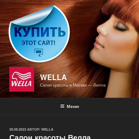
Перейти
к
содержимому
WELLA
Салон красоты в Москве — Велла
Меню
ОПУБЛИКОВАНО
29.09.2023
АВТОР:
WELLA
Салон красоты Велла