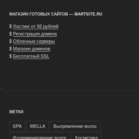
лучший
способ
МАГАЗИН ГОТОВЫХ САЙТОВ — MARTSITE.RU
не
испортить
$
Хостинг от 92 рублей
волосы»
$
Регистрация домена
$
Облачные серверы
$
Магазин доменов
$
Бесплатный SSL
.
МЕТКИ
SPA
WELLA
Выпрямление волос
Иллюминирование волос
Косметика