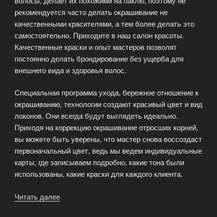
волосы, делает их похожими на паклю, поэтому не
рекомендуется часто делать окрашивание не
качественными красителями, а тем более делать это
самостоятельно. Приходите в наш салон красоты.
Качественные краски и опыт мастеров позволят
постоянно делать брондирование без ущерба для
внешнего вида и здоровья волос.
Специальная программа ухода, бережное отношение к
окрашиванию, технологии создают красивый цвет и вид
локонов. Они всегда будут выглядеть идеально.
Приходя на коррекцию окрашивание отросших корней,
вы можете быть уверены, что мастер снова воссоздаст
первоначальный цвет, ведь мы ведем индивидуальные
карты, где записываем подробно, какие тона были
использованы, какие краски для каждого клиента.
Читать далее
«Брондирование
—