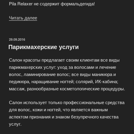
Pila Relaxer не содержит формальдегида!
Читать далее
«Молекулярное
выпрямление
волос
Lebel
ОПУБЛИКОВАНО
29.09.2016
Парикмахерские услуги
Plia
Relaxer»
Салон красоты предлагает своим клиентам все виды
парикмахерских услуг: уход за волосами и лечение
волос, ламинирование волос; все виды маникюра и
педикюра, наращивание ногтей; солярий, ИК-кабина;
массаж, разнообразные косметологические процедуры.
Салон использует только профессиональные средства
для волос, кожи и ногтей, что является важным
аспектом признания и знаком безупречного качества
услуг.