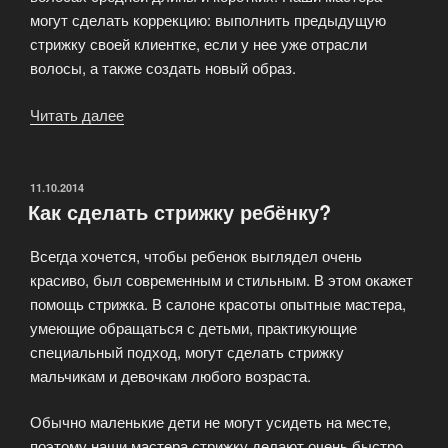
могут сделать коррекцию: выполнить предыдущую
стрижку своей клиентке, если у нее уже отрасли
волосы, а также создать новый образ.
Читать далее
«Все
виды
женских
стрижек»
ОПУБЛИКОВАНО
11.10.2014
Как сделать стрижку ребёнку?
Всегда хочется, чтобы ребенок выглядел очень
красиво, был современным и стильным. В этом окажет
помощь стрижка. В салоне красоты опытные мастера,
умеющие обращаться с детьми, практикующие
специальный подход, могут сделать стрижку
мальчикам и девочкам любого возраста.
Обычно маленькие дети не могут усидеть на месте,
поэтому наши мастера стрижку делают очень быстро,