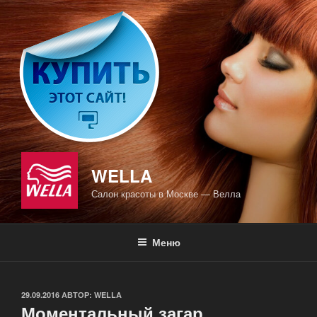
Перейти
к
содержимому
WELLA
Салон красоты в Москве — Велла
Меню
ОПУБЛИКОВАНО
29.09.2016
АВТОР:
WELLA
Моментальный загар