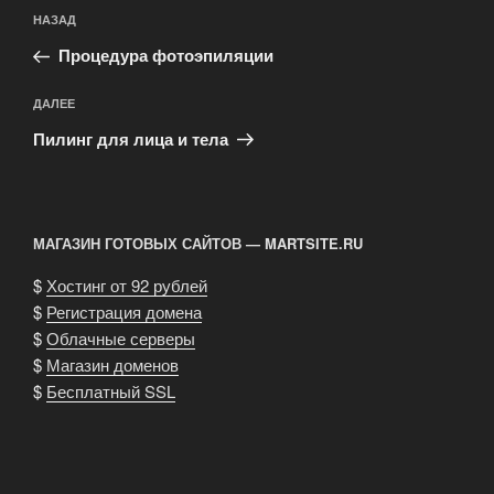
Навигация
Предыдущая
НАЗАД
по
запись:
записям
Процедура фотоэпиляции
Следующая
ДАЛЕЕ
запись
Пилинг для лица и тела
МАГАЗИН ГОТОВЫХ САЙТОВ — MARTSITE.RU
$
Хостинг от 92 рублей
$
Регистрация домена
$
Облачные серверы
$
Магазин доменов
$
Бесплатный SSL